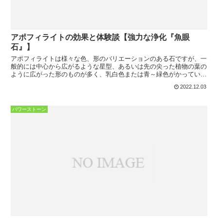
アポフィライトの効果と体験談【強力な浄化『魚眼
石』】
アポフィライトは様々な色、形のバリエーションのある石ですが、一
般的には中心から広がるような星型、あるいは先の尖った植物の葉の
ように広がった形のものが多く、乳白色または青～緑色がかっていま
す。硬度が低く、割れやすいためジュエリー加工されること...
2022.12.03
パワーストーン