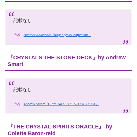
記載なし
出典：
Heather Askinosie『daily crystal inspiration』
『CRYSTALS THE STONE DECK』by Andrew
Smart
記載なし
出典：
Andrew Smart『CRYSTALS THE STONE DECK』
『THE CRYSTAL SPIRITS ORACLE』 by
Colette Baron-reid