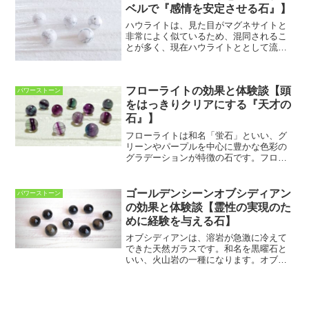
効果があるといわれます。ま...
ベルで『感情を安定させる石』】
ハウライトは、見た目がマグネサイトと
非常によく似ているため、混同されるこ
とが多く、現在ハウライトととして流通
しているほとんどがマグネサイトである
といわれています。マグネサイトは、主
に体に作用する石と言われています。肉
フローライトの効果と体験談【頭
体を活性化させ、疲れを軽...
パワーストーン
をはっきりクリアにする『天才の
石』】
フローライトは和名「蛍石」といい、グ
リーンやパープルを中心に豊かな色彩の
グラデーションが特徴の石です。フロー
ライトはトルマリンに次いで豊富なカラ
ーバリエーションを持つ天然石です。そ
の色彩は、透明・紫・ピンク・緑・青・
ゴールデンシーンオブシディアン
パワーストーン
黄色など様々で、中には２...
の効果と体験談【霊性の実現のた
めに経験を与える石】
オブシディアンは、溶岩が急激に冷えて
できた天然ガラスです。和名を黒曜石と
いい、火山岩の一種になります。オブシ
ディアンの色合いはブラック～グレー、
ブラウンなどのダークカラーが中心で、
透明感が見られるものもあります。ゴー
ルデンシーンオブシディア...