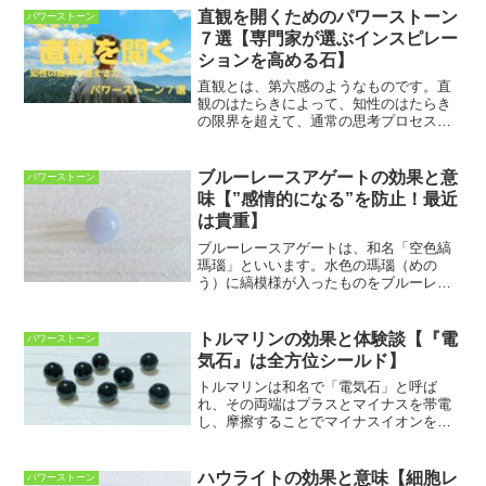
直観を開くためのパワーストーン
パワーストーン
７選【専門家が選ぶインスピレー
ションを高める石】
直観とは、第六感のようなものです。直
観のはたらきによって、知性のはたらき
の限界を超えて、通常の思考プロセスで
は知ることのできない事柄などを理解し
知ることができたりします。天然石のご
提案や身体のリーディング、カードリー
ブルーレースアゲートの効果と意
パワーストーン
ディングなど、それぞれ直...
味【”感情的になる”を防止！最近
は貴重】
ブルーレースアゲートは、和名「空色縞
瑪瑙」といいます。水色の瑪瑙（めの
う）に縞模様が入ったものをブルーレー
スアゲートといいます。淡い水色や白色
が層状に重なることで、あたかもレース
のように見えることからこの名がつけら
トルマリンの効果と体験談【『電
パワーストーン
れました。ブルーレースアゲ...
気石』は全方位シールド】
トルマリンは和名で「電気石」と呼ば
れ、その両端はプラスとマイナスを帯電
し、摩擦することでマイナスイオンを発
生させるといわれています。このマイナ
スイオンには水や空気を浄化し、心身の
ストレスやイライラをやわらげてくれる
ハウライトの効果と意味【細胞レ
パワーストーン