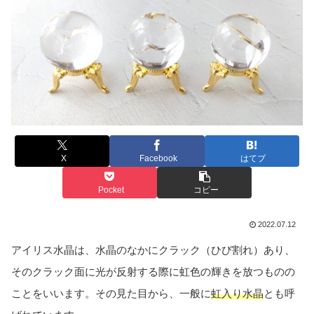
X
Facebook
はてブ
Pocket
コピー
2022.07.12
アイリス水晶は、水晶のなかにクラック（ひび割れ）あり、
そのクラック面に光が反射する際に虹色の輝きを放つものの
ことをいいます。その見た目から、一般に
虹入り水晶
とも呼