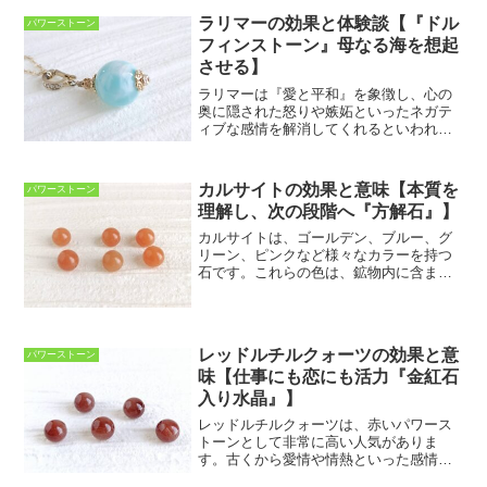
ラリマーの効果と体験談【『ドル
パワーストーン
フィンストーン』母なる海を想起
させる】
ラリマーは『愛と平和』を象徴し、心の
奥に隠された怒りや嫉妬といったネガテ
ィブな感情を解消してくれるといわれて
います。海をそのまま結晶化したような
独特の美しさがあります。『変化』に強
い石でもあり、転職や転居など新しい環
カルサイトの効果と意味【本質を
パワーストーン
境にともなう不安をやわら...
理解し、次の段階へ『方解石』】
カルサイトは、ゴールデン、ブルー、グ
リーン、ピンクなど様々なカラーを持つ
石です。これらの色は、鉱物内に含まれ
ている成分によるもので、鉄分を含むと
イエローに、マンガンを含むとピンク、
ニッケルを含むとグリーンなどに発色す
るとされています。カルサ...
レッドルチルクォーツの効果と意
パワーストーン
味【仕事にも恋にも活力『金紅石
入り水晶』】
レッドルチルクォーツは、赤いパワース
トーンとして非常に高い人気がありま
す。古くから愛情や情熱といった感情を
豊かにしてくれる効果があるとされ、人