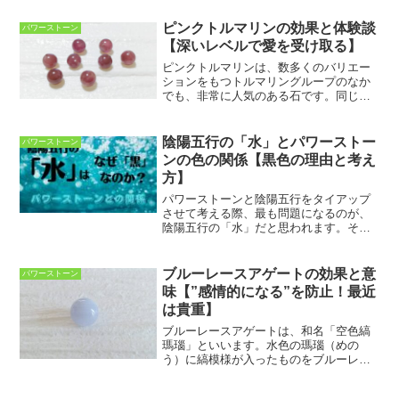
間関係を良好にしてくれるといわれてい
ます。ルチルクォーツの中でも恋愛成就
ピンクトルマリンの効果と体験談
パワーストーン
や子宝のお守りとして女性に...
【深いレベルで愛を受け取る】
ピンクトルマリンは、数多くのバリエー
ションをもつトルマリングループのなか
でも、非常に人気のある石です。同じト
ルマリングループの石のなかでも、特に
鮮やかで、かわいらしい色が特徴です。
（他のトルマリングループの石について
陰陽五行の「水」とパワーストー
パワーストーン
はコチラ↓）他の石にはな...
ンの色の関係【黒色の理由と考え
方】
パワーストーンと陰陽五行をタイアップ
させて考える際、最も問題になるのが、
陰陽五行の「水」だと思われます。その
理由は”「水」＝「黒色」なのに、「黒
色」の石を「水」で説明できない”からで
す。また、「黒色」のパワーストーン
ブルーレースアゲートの効果と意
パワーストーン
は、グラウンディングに効...
味【”感情的になる”を防止！最近
は貴重】
ブルーレースアゲートは、和名「空色縞
瑪瑙」といいます。水色の瑪瑙（めの
う）に縞模様が入ったものをブルーレー
スアゲートといいます。淡い水色や白色
が層状に重なることで、あたかもレース