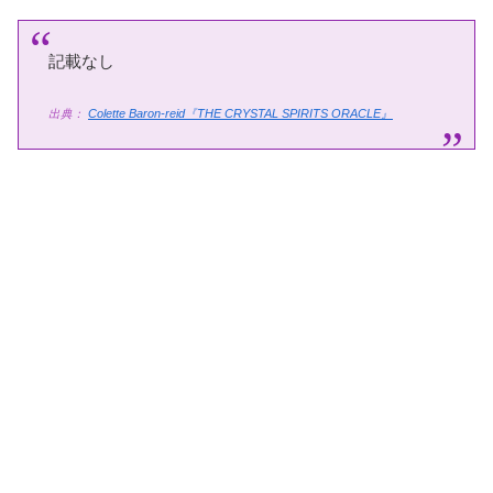
記載なし
出典：
Colette Baron-reid『THE CRYSTAL SPIRITS ORACLE』