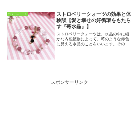
名の通り、水との関係がとても深い石
で、海のような癒しをもたらしてくれる
ため、周りの人に対しても優しく穏やか
ストロベリークォーツの効果と体
パワーストーン
な気持ちで接することがで...
験談【愛と幸せの好循環をもたら
す『苺水晶』】
ストロベリークォーツは、水晶の中に細
かな内包鉱物によって、苺のような赤色
に見える水晶のことをいいます。そのか
わいらしくも味のある見た目から、ロー
ズクォーツとともに女性からの人気が非
常に高い石のひとつです。ストロベリー
クォーツは愛と美を象徴し...
スポンサーリンク