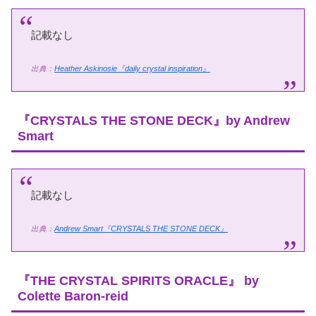
記載なし
出典：
Heather Askinosie『daily crystal inspiration』
『CRYSTALS THE STONE DECK』by Andrew
Smart
記載なし
出典：
Andrew Smart『CRYSTALS THE STONE DECK』
『THE CRYSTAL SPIRITS ORACLE』 by
Colette Baron-reid