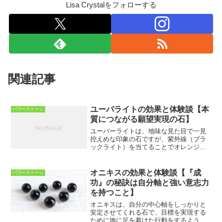
Lisa Crystalをフォローする
関連記事
ユーパライトの効果と体験談【本
パワーストーン
質につながる願望実現の石】
ユーパーライトは、地味な見た目で一見
控えめな印象の石ですが、紫外線（ブラ
ックライト）を当てることでオレンジ色
などに光る特性を持っているとても神秘
的な石です。2017年にアメリカで発見さ
れた新種の石であるため、まだ日本の市
オニキスの効果と体験談【『成
パワーストーン
場ではほとんど流通し...
功』の秘訣は自分軸と強い意志力
を持つこと】
オニキスは、自分の中心軸をしっかりと
安定させてくれる石で、目標を実現する
ために地に足を着けた行動をするよう導