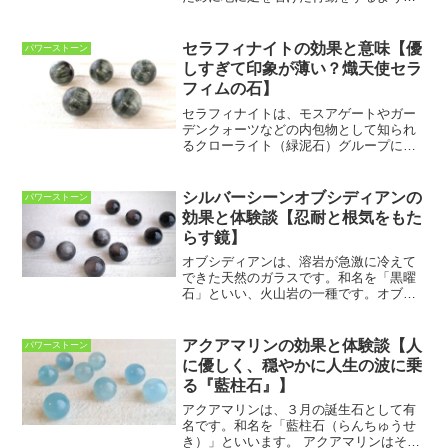
いてくれる石です。人生における辛い場
面、苦しい面において、諦めずに前進す
るための忍耐力や意志力を向上させ、や
セラフィナイトの効果と意味【優
パワーストーン
り遂げる力を与えてくれま...
しすぎて印象が薄い？熾天使セラ
フィムの石】
セラフィナイトは、モスアゲートやガー
デンクォーツなどの内包物として知られ
るクローライト（緑泥石）グループに属
するクリノクロアという鉱物から構成さ
れています。不透明な緑色の石に、天使
の羽のようなシルバーの光沢が見られる
シルバーシーンオブシディアンの
パワーストーン
のが特徴です。セラフィナ...
効果と体験談【忍耐と根気をもた
らす鏡】
オブシディアンは、溶岩が急激に冷えて
できた天然のガラスです。和名を「黒曜
石」といい、火山岩の一種です。オブシ
ディアンの色合いはブラック、グレー、
ブラウンなどのダークカラーで、ものに
よっては透明感が見られることもありま
アクアマリンの効果と体験談【人
パワーストーン
す。シルバーシーンオブシ...
に優しく、穏やかに人生の波に乗
る『藍柱石』】
アクアマリンは、３月の誕生石として有
名です。和名を「藍柱石（らんちゅうせ
き）」といいます。 アクアマリンはその