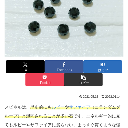
X
Facebook
はてブ
Pocket
コピー
2021.05.15
2022.01.14
スピネルは、
歴史的にも
ルビー
や
サファイア
（コランダムグ
ループ）と混同されることが多い石
です。エネルギー的に見
てもルビーやサファイアに劣らない、まっすぐ貫くような強