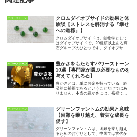
クロムダイオプサイドの効果と体
パワーストーン
験談【ストレスを解消する『幸せ
への道標』】
クロムダイオプサイドは、鉱物学として
はダイオプサイドで、20種類以上ある輝
石グループのひとつです。ダイオプサイ
ドは珪酸を多く含む珪酸塩鉱物ですが、
そのダイオプサイドのなかに微量のクロ
ムが入り込んだものは緑色に発色し、こ
豊かさをもたらすパワーストーン
パワーストーン
れがクロムダイオプサイ...
10選【専門家が選ぶ必要なものを
与えてくれる石】
豊かさとは、単にお金を持っている、経
済的に裕福であるということだけではあ
りません。本当の豊かさには、裕福であ
ることよりもさらに素晴らしいものがあ
ります。豊かであるということは、あら
ゆるものの源とつながり、そこからたえ
グリーンファントムの効果と意味
パワーストーン
ず力が溢れてくるという状...
【困難を乗り越え、着実な成長を
促す】
グリーンファントムは、困難を乗り越え
るためのお守りとして、中国では古代か