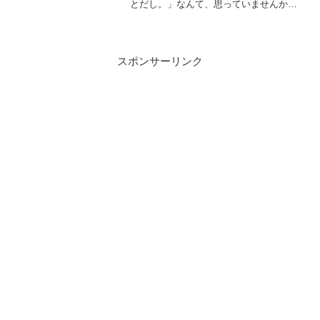
とだし。」なんて、思っていませんか？
確かに、パワーストーンは本人に効果を
発揮するものであり、相手がいる恋愛関
係において効果に不安があるのもわかり
ます。しかし、恋愛は相手...
スポンサーリンク