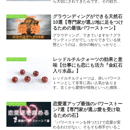
ら大切にされてきた石です。その効力
は、グリーンファントムが生成される過
程によってもたらされると考えられてお
り、人生における困難に打ち勝つ力を与
グラウンディングができる天然石
パワーストーン
えてくれます。水晶のエネル...
10選【専門家が選ぶ地に足をつけ
るための最強パワーストーン】
グラウディング、できていますか？グラ
ウンディングがでしっかりできている状
態というのは、自分の軸がしっかりとし
ており、あらゆる場面でぶれないという
状態です。スピリチュアルで「グラウン
ディングが大事ですよ」というのは、ス
レッドルチルクォーツの効果と意
パワーストーン
ピリチュアルな情報にアク...
味【仕事にも恋にも活力『金紅石
入り水晶』】
レッドルチルクォーツは、赤いパワース
トーンとして非常に高い人気がありま
す。古くから愛情や情熱といった感情を
豊かにしてくれる効果があるとされ、人
間関係を良好にしてくれるといわれてい
ます。ルチルクォーツの中でも恋愛成就
恋愛運アップ最強のパワーストー
パワーストーン
や子宝のお守りとして女性に...
ン7選【専門家が選ぶ愛を受け取
るための石】
「パワーストーンを持つだけで恋愛が変
わるわけがない。そもそも相手がいるこ