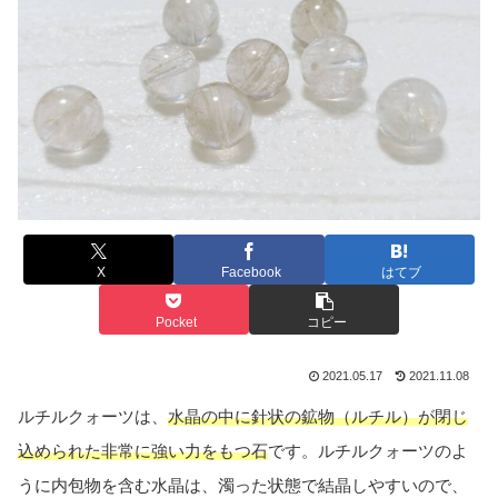
X
Facebook
はてブ
Pocket
コピー
2021.05.17
2021.11.08
ルチルクォーツは、
水晶の中に針状の鉱物（ルチル）が閉じ
込められた非常に強い力をもつ石
です。ルチルクォーツのよ
うに内包物を含む水晶は、濁った状態で結晶しやすいので、