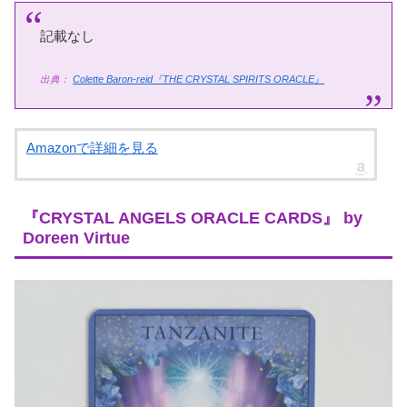
記載なし
出典：
Colette Baron-reid『THE CRYSTAL SPIRITS ORACLE』
Amazonで詳細を見る
『CRYSTAL ANGELS ORACLE CARDS』 by
Doreen Virtue