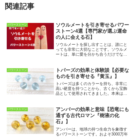
関連記事
ソウルメートを引き寄せるパワー
パワーストーン
ストーン4選【専門家が選ぶ運命
の人に会える石】
ソウルメートを探し出すことは、誰にと
っても非常に大切なことです。ソウルメ
ートは、単に愛を分かち合うだけでな
く、お互いに考えや気持ち、思いを深く
理解しあえる相手でもあるからです。パ
ワーストーンは、そんなソウルメートを
トパーズの効果と体験談【必要な
パワーストーン
引き寄せるために素晴らしい...
ものを引き寄せる『黄玉』】
トパーズは多くのカラーを持ち、非常に
高い硬度を持つことから、古くから宝飾
品として使用されてきました。本来は無
色透明な石ですが、和名を「黄玉（おう
ぎょく）」と言います。今回は、トパー
ズについての効果と意味、体験談をまと
アンバーの効果と意味【恐竜にも
パワーストーン
めていきます。トパーズの...
通ずる古代ロマン『樹液の化
石』】
アンバーは、地球の持つ生命力を象徴す
るパワーストーンです。およそ3000万年