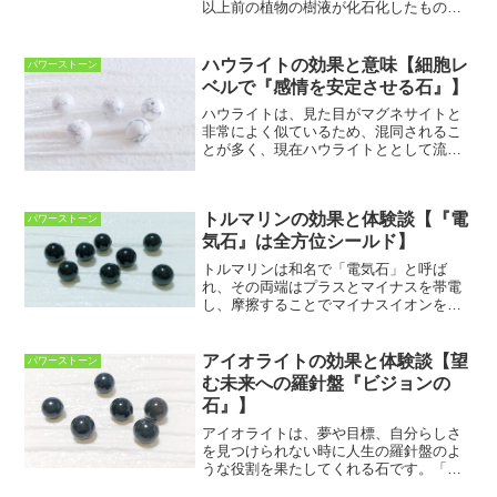
以上前の植物の樹液が化石化したもの
で、正確には鉱物ではありません。古く
から装飾品として親しまれ、特に健康を
司る石として大切にされていたと伝えら
ハウライトの効果と意味【細胞レ
パワーストーン
れています。日本では和...
ベルで『感情を安定させる石』】
ハウライトは、見た目がマグネサイトと
非常によく似ているため、混同されるこ
とが多く、現在ハウライトととして流通
しているほとんどがマグネサイトである
といわれています。マグネサイトは、主
に体に作用する石と言われています。肉
トルマリンの効果と体験談【『電
体を活性化させ、疲れを軽...
パワーストーン
気石』は全方位シールド】
トルマリンは和名で「電気石」と呼ば
れ、その両端はプラスとマイナスを帯電
し、摩擦することでマイナスイオンを発
生させるといわれています。このマイナ
スイオンには水や空気を浄化し、心身の
ストレスやイライラをやわらげてくれる
アイオライトの効果と体験談【望
パワーストーン
効果があるといわれます。ま...
む未来への羅針盤『ビジョンの
石』】
アイオライトは、夢や目標、自分らしさ
を見つけられない時に人生の羅針盤のよ
うな役割を果たしてくれる石です。「ビ
ジョンの石」とも呼ばれ、感性を研ぎ澄