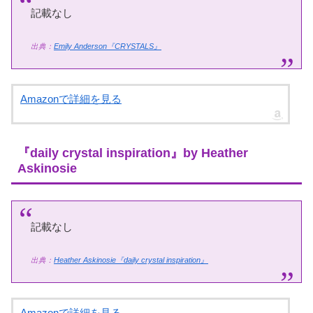
記載なし
出典：
Emily Anderson『CRYSTALS』
Amazonで詳細を見る
『daily crystal inspiration』by Heather
Askinosie
記載なし
出典：
Heather Askinosie『daily crystal inspiration』
Amazonで詳細を見る