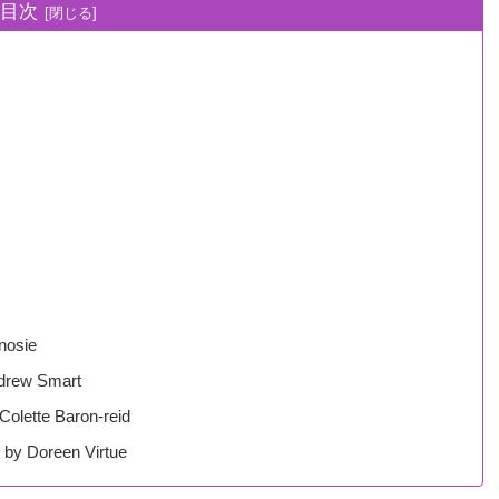
目次
nosie
rew Smart
ette Baron-reid
 Doreen Virtue