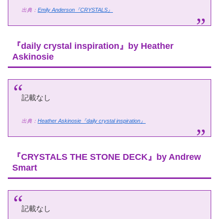
出典：
Emily Anderson『CRYSTALS』
『daily crystal inspiration』by Heather
Askinosie
記載なし
出典：
Heather Askinosie『daily crystal inspiration』
『CRYSTALS THE STONE DECK』by Andrew
Smart
記載なし