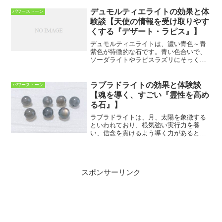
化したものです。 シトリンは富と繁栄を
もたらす「幸運の石」として、古くから
デュモルティエライトの効果と体
パワーストーン
有名です。美しく輝く黄...
験談【天使の情報を受け取りやす
くする『デザート・ラピス』】
デュモルティエライトは、濃い青色～青
紫色が特徴的な石です。青い色合いで、
ソーダライトやラピスラズリにそっくり
だともいわれ「デザート・ラピス」とい
う別名もあります。情報を取捨選択する
ことを教え、物事の本質を見抜かせる力
ラブラドライトの効果と体験談
パワーストーン
を与えてくれる石で、身に...
【魂を導く、すごい『霊性を高め
る石』】
ラブラドライトは、月、太陽を象徴する
といわれており、根気強い実行力を養
い、信念を貫けるよう導く力があるとさ
れています。特に宇宙の光を閉じ込めた
ようなカラフルな「虹色」の光を持つも
のは「霊性を高める石」として大切にさ
れ、霊的な能力を敏感にし、...
スポンサーリンク