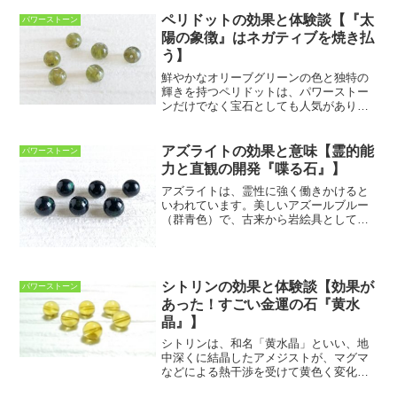
色」の石を「水」で説明できない”からで
す。また、「黒色」のパワーストーン
ペリドットの効果と体験談【『太
パワーストーン
は、グラウンディングに効...
陽の象徴』はネガティブを焼き払
う】
鮮やかなオリーブグリーンの色と独特の
輝きを持つペリドットは、パワーストー
ンだけでなく宝石としても人気がありま
す。ペリドットは、地球の中心のマント
ルの主要成分であり火山の近くで産出さ
れます。ペリドットは溶岩の塊に運ばれ
アズライトの効果と意味【霊的能
パワーストーン
て地表に出るため、急激な...
力と直観の開発『喋る石』】
アズライトは、霊性に強く働きかけると
いわれています。美しいアズールブルー
（群青色）で、古来から岩絵具として利
用されてきました。アズライトは明晰性
を高めて、重大な判断をサポートしてく
れるため「事業においての大きな決断」
や「人生の分岐点」におい...
シトリンの効果と体験談【効果が
パワーストーン
あった！すごい金運の石『黄水
晶』】
シトリンは、和名「黄水晶」といい、地
中深くに結晶したアメジストが、マグマ
などによる熱干渉を受けて黄色く変化し
たり、水晶に放射線が加わって黄色く変