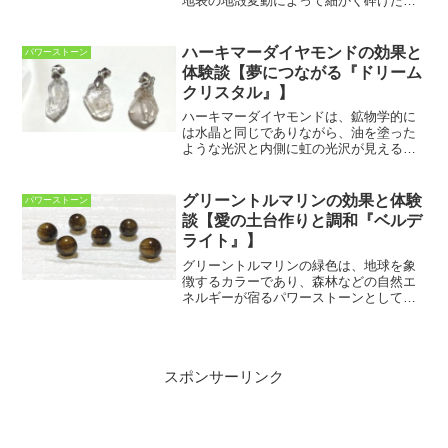
地表の地殻変動によって細かく砕けたも
のが、のちにクォーツによって再び固め
られたものです。鉱物学的にはタイガー
アイとホークスアイの特徴を合わせ持っ
ハーキマーダイヤモンドの効果と
パワーストーン
ていますが、パワーストー...
体験談【夢につながる『ドリーム
クリスタル』】
ハーキマーダイヤモンドは、鉱物学的に
は水晶と同じでありながら、油を塗った
ような光沢と内側に虹の光沢が見えるこ
とが特徴の石です。エネルギー的にも、
通常の水晶とは異なる特徴を持っていま
す。今回は、ハーキマーダイヤモンドに
グリーントルマリンの効果と体験
パワーストーン
ついての効果と意味、体験...
談【愛の土台作りと調和『ベルデ
ライト』】
グリーントルマリンの緑色は、地球を象
徴するカラーであり、森林などの自然エ
ネルギーが宿るパワーストーンとして知
られています。そのため、地球エネルギ
ーと同化する効果があると信じられてき
ました。今回は、グリーントルマリンに
ついての効果と意味、体験...
スポンサーリンク