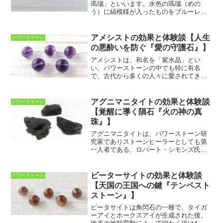
瑪瑙」といいます。水色の瑪瑙（めの
う）に縞模様が入ったものをブルーレー
スアゲートといいます。淡い水色や白色
が層状に重なることで、あたかもレース
のように見えることからこの名がつけら
アメシストの効果と体験談【人生
パワーストーン
れました。ブルーレースアゲ...
の悪酔いを防ぐ『愛の守護石』】
アメシストは、和名を「紫水晶」とい
い、パワーストーンの中でも特に有名
で、古代から多くの人々に愛されてきた
といわれています。アメシストの紫色を
発色する鉄イオンは、ブルーのサファイ
アと同じで、結晶中に取り込まれると色
アグニマニタイトの効果と体験談
パワーストーン
むらができるのが一般的で、色...
【覚醒に導く隕石『火の神の真
珠』】
アグニマニタイトは、パワーストーン研
究家でありストーンヒーラーとしても第
一人者である、ロバート・シモンズ氏が
率いるHeaven&Earth社が世に送り出した
スピリチュアルストーンです。テクタイ
ト（隕石由来のパワーストーン）の一種
ピーターサイトの効果と体験談
パワーストーン
ですが、モル...
【天国の王国への鍵『テンペスト
ストーン』】
ピータサイトは角閃石の一種で、タイガ
ーアイとホークスアイが生成された後、