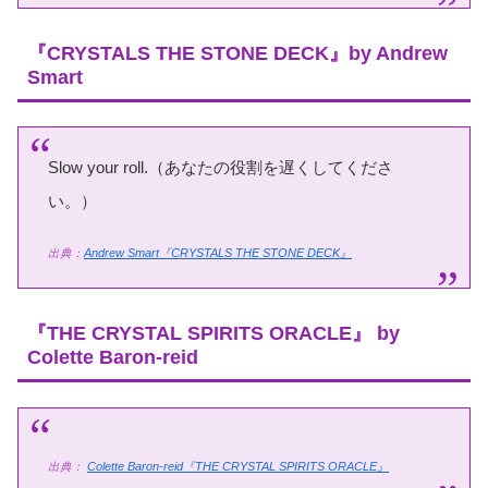
『CRYSTALS THE STONE DECK』by Andrew
Smart
Slow your roll.（あなたの役割を遅くしてくださ
い。）
出典：
Andrew Smart『CRYSTALS THE STONE DECK』
『THE CRYSTAL SPIRITS ORACLE』 by
Colette Baron-reid
出典：
Colette Baron-reid『THE CRYSTAL SPIRITS ORACLE』