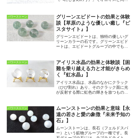
縞瑪瑙のグループに入ります。サードオ
ニキスはペリドットと並んで、8月の誕生
石でもあります。古代エジプトや古代ロ
グリーンエピドートの効果と体験
パワーストーン
ーマでは、カメオの材料...
談【草原のような優しい癒し『ピ
スタサイト』】
グリーンエピドートは、独特の優しいグ
リーンカラーの石です。グリーンエピド
ートは、エピドートグループの中でも鉄
を10％以上含有したものを指し、柱状の
結晶が密集して構成されています。エピ
ドートが水晶の内部に内包されたものは
アイリス水晶の効果と体験談【困
パワーストーン
「草入り水晶」とも呼ば...
難を乗り越える力と才能がきらめ
く『虹水晶』】
アイリス水晶は、水晶のなかにクラック
（ひび割れ）あり、そのクラック面に光
が反射する際に虹色の輝きを放つものの
ことをいいます。その見た目から、一般
に虹入り水晶とも呼ばれています。クラ
ックに光が反射することで虹が出現する
ムーンストーンの効果と意味【永
パワーストーン
ため、見る角度によってさ...
遠の若さと愛の象徴『未来予知の
石』】
ムーンストーンは、長石（フェルドスパ
ー）という鉱物グループの一種です。長
石グループの石には、ラブラドライト、