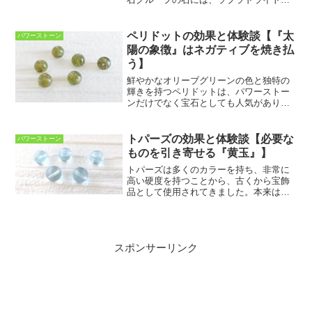
サンストーン、アマゾナイトなどが含ま
れ、同じ鉱物グループとは思えないほど
多種多様です。ムーンストーンはオーソ
ペリドットの効果と体験談【『太
パワーストーン
クレース（正長石）を主成...
陽の象徴』はネガティブを焼き払
う】
鮮やかなオリーブグリーンの色と独特の
輝きを持つペリドットは、パワーストー
ンだけでなく宝石としても人気がありま
す。ペリドットは、地球の中心のマント
ルの主要成分であり火山の近くで産出さ
れます。ペリドットは溶岩の塊に運ばれ
トパーズの効果と体験談【必要な
パワーストーン
て地表に出るため、急激な...
ものを引き寄せる『黄玉』】
トパーズは多くのカラーを持ち、非常に
高い硬度を持つことから、古くから宝飾
品として使用されてきました。本来は無
色透明な石ですが、和名を「黄玉（おう
ぎょく）」と言います。今回は、トパー
ズについての効果と意味、体験談をまと
めていきます。トパーズの...
スポンサーリンク