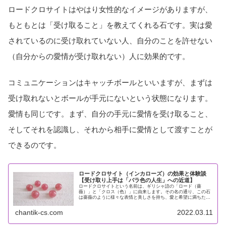
ロードクロサイトはやはり女性的なイメージがありますが、
もともとは「受け取ること」を教えてくれる石です。実は愛
されているのに受け取れていない人、自分のことを許せない
（自分からの愛情が受け取れない）人に効果的です。
コミュニケーションはキャッチボールといいますが、まずは
受け取れないとボールが手元にないという状態になります。
愛情も同じです。まず、自分の手元に愛情を受け取ること、
そしてそれを認識し、それから相手に愛情として渡すことが
できるのです。
ロードクロサイト（インカローズ）の効果と体験談
【受け取り上手は「バラ色の人生」への近道】
ロードクロサイトという名前は、ギリシャ語の「ロード（薔
薇）」と「クロス（色）」に由来します。その名の通り、この石
は薔薇のように様々な表情と美しさを持ち、愛と希望に満ちた
「薔薇色の人生」を象徴しています。日本では、インカローズと
いう通称のほう...
chantik-cs.com
2022.03.11