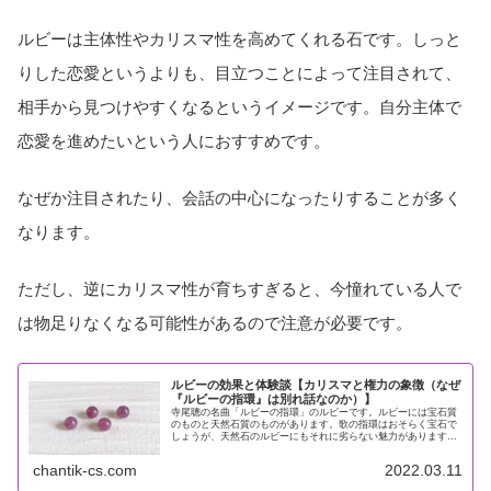
ルビーは主体性やカリスマ性を高めてくれる石です。しっと
りした恋愛というよりも、目立つことによって注目されて、
相手から見つけやすくなるというイメージです。自分主体で
恋愛を進めたいという人におすすめです。
なぜか注目されたり、会話の中心になったりすることが多く
なります。
ただし、逆にカリスマ性が育ちすぎると、今憧れている人で
は物足りなくなる可能性があるので注意が必要です。
ルビーの効果と体験談【カリスマと権力の象徴（なぜ
『ルビーの指環』は別れ話なのか）】
寺尾聰の名曲「ルビーの指環」のルビーです。ルビーには宝石質
のものと天然石質のものがあります。歌の指環はおそらく宝石で
しょうが、天然石のルビーにもそれに劣らない魅力があります。
ルビーは「勝利の石」と呼ばれ、あらゆる危険や災難から身を守
り、困難...
chantik-cs.com
2022.03.11