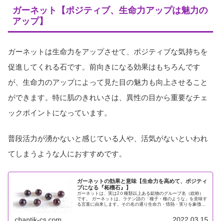
ガーネット【ポジティブ、生命力アップは魅力の
アップ】
ガーネットは生命力をアップさせて、ポジティブな気持ちを
促進してくれる石です。前向きになる効果はもちろんです
が、生命力のアップによって見た目の魅力も向上させること
ができます。特に肌のきれいさは、異性の目から重要なチェ
ックポイントになっています。
普段活力が湧かないと感じている人や、活気がないといわれ
てしまうような人におすすめです。
ガーネットの効果と意味【生命力を高めて、ポジティ
ブになる『柘榴石』】
ガーネットは、実は2０種類以上ある鉱物のグループ名（総称）
です。 ガーネットは、ラテン語の「種子・種のような」を意味す
る言葉に由来します。その名の通り生命力・情熱・実りを象徴し
ます。最も古い宝石のひとつで、魔よけのお守りとして大切にさ
れてい...
chantik-cs.com
2022.03.15