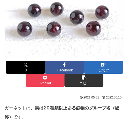
X
Facebook
はてブ
Pocket
コピー
2021.05.01
2022.03.15
ガーネットは、
実は2０種類以上ある鉱物のグループ名（総
称）
です。