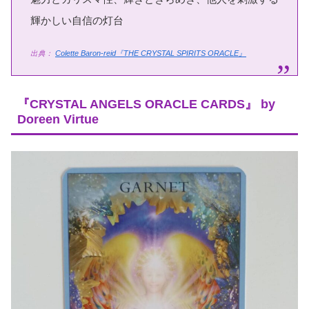
輝かしい自信の灯台
出典：
Colette Baron-reid『THE CRYSTAL SPIRITS ORACLE』
『CRYSTAL ANGELS ORACLE CARDS』 by
Doreen Virtue