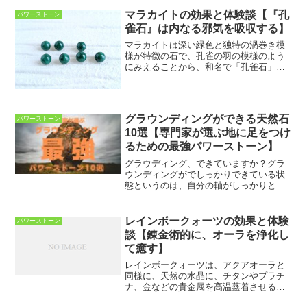
ルの主要成分であり火山の近くで産出さ
れます。ペリドットは溶岩の塊に運ばれ
マラカイトの効果と体験談【『孔
パワーストーン
て地表に出るため、急激な...
雀石』は内なる邪気を吸収する】
マラカイトは深い緑色と独特の渦巻き模
様が特徴の石で、孔雀の羽の模様のよう
にみえることから、和名で「孔雀石」と
呼ばれています。マラカイトは持ち主の
身を守り、繁栄と長寿をもたらすといわ
れてきました。古代エジプトでは、マラ
カイトを粉にしてアイシャ...
グラウンディングができる天然石
パワーストーン
10選【専門家が選ぶ地に足をつけ
るための最強パワーストーン】
グラウディング、できていますか？グラ
ウンディングがでしっかりできている状
態というのは、自分の軸がしっかりとし
ており、あらゆる場面でぶれないという
状態です。スピリチュアルで「グラウン
ディングが大事ですよ」というのは、ス
レインボークォーツの効果と体験
パワーストーン
ピリチュアルな情報にアク...
談【錬金術的に、オーラを浄化し
て癒す】
レインボークォーツは、アクアオーラと
同様に、天然の水晶に、チタンやプラチ
ナ、金などの貴金属を高温蒸着させるこ
とによって、人工的に生み出されたパワ