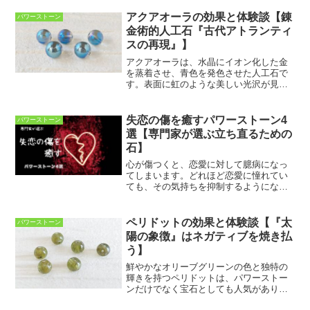
アクアオーラの効果と体験談【錬
パワーストーン
金術的人工石『古代アトランティ
スの再現』】
アクアオーラは、水晶にイオン化した金
を蒸着させ、青色を発色させた人工石で
す。表面に虹のような美しい光沢が見ら
れることが特徴で、他の天然石にはない
魅力があります。今回は、アクアオーラ
についての効果と意味、体験談をまとめ
失恋の傷を癒すパワーストーン4
パワーストーン
ていきます。アクアオーラ...
選【専門家が選ぶ立ち直るための
石】
心が傷つくと、恋愛に対して臆病になっ
てしまいます。どれほど恋愛に憧れてい
ても、その気持ちを抑制するようになり
がちです。失恋はつらい経験で、心理的
抵抗をつくりあげますが、パワーストー
ンには、そういった抵抗を穏やかに解消
ペリドットの効果と体験談【『太
パワーストーン
し、恋に傷ついて疲れてし...
陽の象徴』はネガティブを焼き払
う】
鮮やかなオリーブグリーンの色と独特の
輝きを持つペリドットは、パワーストー
ンだけでなく宝石としても人気がありま
す。ペリドットは、地球の中心のマント