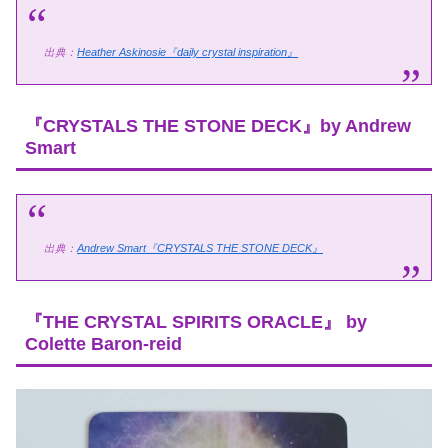
出典：
Heather Askinosie『daily crystal inspiration』
『CRYSTALS THE STONE DECK』by Andrew
Smart
出典：
Andrew Smart『CRYSTALS THE STONE DECK』
『THE CRYSTAL SPIRITS ORACLE』 by
Colette Baron-reid