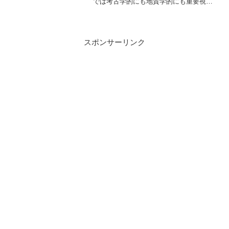
では考古学的にも地質学的にも重要視さ
れている石です。「日本ならでは」の石
として、2016年9月24日に日本鉱物科学
会によって『国石』に選定されていま
す。今回は、翡...
スポンサーリンク