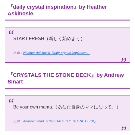
『daily crystal inspiration』by Heather
Askinosie
START FRESH（新しく始めよう）
出典：
Heather Askinosie『daily crystal inspiration』
『CRYSTALS THE STONE DECK』by Andrew
Smart
Be your own mama.（あなた自身のママになって。）
出典：
Andrew Smart『CRYSTALS THE STONE DECK』