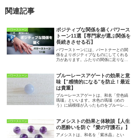
関連記事
ポジティブな関係を築くパワース
パワーストーン
トーン11選【専門家が選ぶ関係を
長続きさせる石】
パワーストーンには、パートナーとの関
係をよりポジティブなものにしてくれる
力があります。ふたりの関係に足りない
性質を引き出し、ネガティブな要素を改
善し、愛を養ってくれます。また、対立
を乗り越えるサポートをし、うまくいか
ブルーレースアゲートの効果と意
パワーストーン
ない関係を健全でハッピー...
味【”感情的になる”を防止！最近
は貴重】
ブルーレースアゲートは、和名「空色縞
瑪瑙」といいます。水色の瑪瑙（めの
う）に縞模様が入ったものをブルーレー
スアゲートといいます。淡い水色や白色
が層状に重なることで、あたかもレース
のように見えることからこの名がつけら
アメシストの効果と体験談【人生
パワーストーン
れました。ブルーレースアゲ...
の悪酔いを防ぐ『愛の守護石』】
アメシストは、和名を「紫水晶」とい