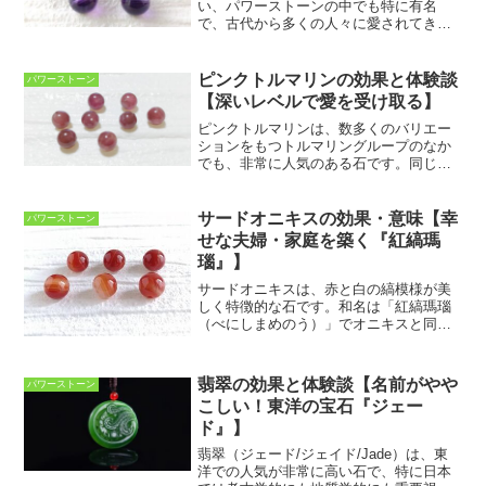
い、パワーストーンの中でも特に有名
で、古代から多くの人々に愛されてきた
といわれています。アメシストの紫色を
発色する鉄イオンは、ブルーのサファイ
アと同じで、結晶中に取り込まれると色
ピンクトルマリンの効果と体験談
パワーストーン
むらができるのが一般的で、色...
【深いレベルで愛を受け取る】
ピンクトルマリンは、数多くのバリエー
ションをもつトルマリングループのなか
でも、非常に人気のある石です。同じト
ルマリングループの石のなかでも、特に
鮮やかで、かわいらしい色が特徴です。
（他のトルマリングループの石について
サードオニキスの効果・意味【幸
パワーストーン
はコチラ↓）他の石にはな...
せな夫婦・家庭を築く『紅縞瑪
瑙』】
サードオニキスは、赤と白の縞模様が美
しく特徴的な石です。和名は「紅縞瑪瑙
（べにしまめのう）」でオニキスと同じ
縞瑪瑙のグループに入ります。サードオ
ニキスはペリドットと並んで、8月の誕生
石でもあります。古代エジプトや古代ロ
翡翠の効果と体験談【名前がやや
パワーストーン
ーマでは、カメオの材料...
こしい！東洋の宝石『ジェー
ド』】
翡翠（ジェード/ジェイド/Jade）は、東
洋での人気が非常に高い石で、特に日本