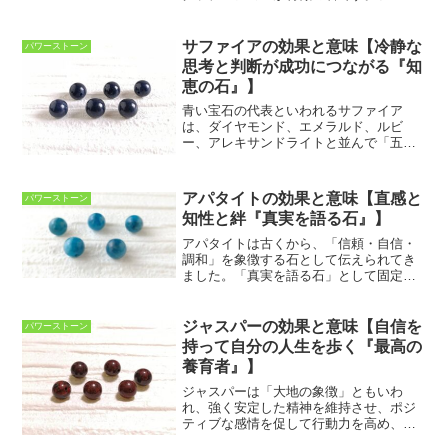
ライトはトルマリンに次いで豊富なカラ
ーバリエーションを持つ天然石です。そ
の色彩は、透明・紫・ピンク・緑・青・
サファイアの効果と意味【冷静な
パワーストーン
黄色など様々で、中には２...
思考と判断が成功につながる『知
恵の石』】
青い宝石の代表といわれるサファイア
は、ダイヤモンド、エメラルド、ルビ
ー、アレキサンドライトと並んで「五大
宝石」と呼ばれています。サファイア
は、ルビーと同じ鉱物（コランダムグル
ープ）の一種で、その中で赤い色をした
アパタイトの効果と意味【直感と
パワーストーン
石をルビー、青を含めたそれ以外...
知性と絆『真実を語る石』】
アパタイトは古くから、「信頼・自信・
調和」を象徴する石として伝えられてき
ました。「真実を語る石」として固定概
念や周囲を取り巻く環境などに惑わされ
る事なく、心のまま素直に自己を主張
し、自分らしい自分を発揮していくこと
ジャスパーの効果と意味【自信を
パワーストーン
をサポートしてくれます。ア...
持って自分の人生を歩く『最高の
養育者』】
ジャスパーは「大地の象徴」ともいわ
れ、強く安定した精神を維持させ、ポジ
ティブな感情を促して行動力を高め、ト
ラブルや不安を取り払う効果があるとい