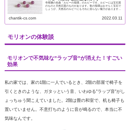
寺尾聰の名曲「ルビーの指環」のルビーです。ルビーには宝石質
のものと天然石質のものがあります。歌の指環はおそらく宝石で
しょうが、天然石のルビーにもそれに劣らない魅力があります。
ルビーは「勝利の石」と呼ばれ、あらゆる危険や災難から身を守
り、困難...
chantik-cs.com
2022.03.11
モリオンの体験談
モリオンで不気味な”ラップ音”が消えた！すごい
効果
私の家では、家の1階に一人でいるとき、2階の部屋で椅子を
引くときのような、ガタッという音、いわゆる”ラップ音”がし
ょっちゅう聞こえていました。2階は畳の和室で、机も椅子も
置いていません。不意打ちのように音が鳴るので、本当に不
気味なんです。