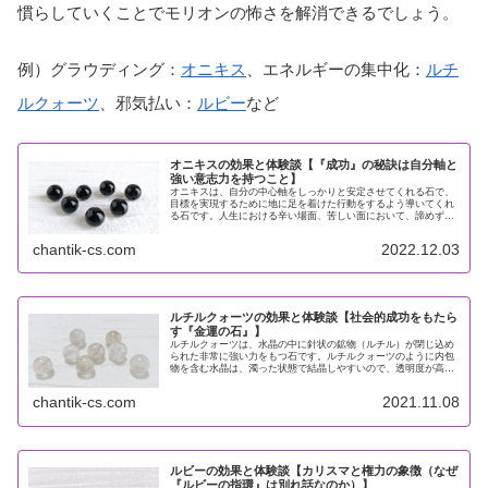
慣らしていくことでモリオンの怖さを解消できるでしょう。
例）グラウディング：
オニキス
、エネルギーの集中化：
ルチ
ルクォーツ
、邪気払い：
ルビー
など
オニキスの効果と体験談【『成功』の秘訣は自分軸と
強い意志力を持つこと】
オニキスは、自分の中心軸をしっかりと安定させてくれる石で、
目標を実現するために地に足を着けた行動をするよう導いてくれ
る石です。人生における辛い場面、苦しい面において、諦めずに
前進するための忍耐力や意志力を向上させ、やり遂げる力を与え
てくれま...
chantik-cs.com
2022.12.03
ルチルクォーツの効果と体験談【社会的成功をもたら
す『金運の石』】
ルチルクォーツは、水晶の中に針状の鉱物（ルチル）が閉じ込め
られた非常に強い力をもつ石です。ルチルクォーツのように内包
物を含む水晶は、濁った状態で結晶しやすいので、透明度が高く
内包されるルチルの量が多いものほど希少で価値が高いとされて
います。...
chantik-cs.com
2021.11.08
ルビーの効果と体験談【カリスマと権力の象徴（なぜ
『ルビーの指環』は別れ話なのか）】