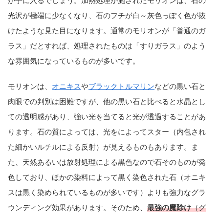
が手に入るでしょう。加熱処理が施されたモリオンは、石の
光沢が極端に少なくなり、石のフチが白～灰色っぽく色が抜
けたような見た目になります。通常のモリオンが「普通のガ
ラス」だとすれば、処理されたものは「すりガラス」のよう
な雰囲気になっているものが多いです。
モリオンは、
オニキス
や
ブラックトルマリン
などの黒い石と
肉眼での判別は困難ですが、他の黒い石と比べると水晶とし
ての透明感があり、強い光を当てると光が透過することがあ
ります。石の質によっては、光をによってスター（内包され
た細かいルチルによる反射）が見えるものもあります。ま
た、天然あるいは放射処理による黒色なので石そのものが発
色しており、ほかの染料によって黒く染色された石（オニキ
スは黒く染められているものが多いです）よりも強力なグラ
ウンディング効果があります。そのため、
最強の魔除け
（グ