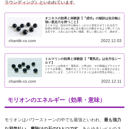
ラウンディング）といわれています
。
オニキスの効果と体験談【『成功』の秘訣は自分軸と
強い意志力を持つこと】
オニキスは、自分の中心軸をしっかりと安定させてくれる石で、
目標を実現するために地に足を着けた行動をするよう導いてくれ
る石です。人生における辛い場面、苦しい面において、諦めずに
前進するための忍耐力や意志力を向上させ、やり遂げる力を与え
てくれま...
chantik-cs.com
2022.12.03
トルマリンの効果と体験談【『電気石』は全方位シー
ルド】
トルマリンは和名で「電気石」と呼ばれ、その両端はプラスとマ
イナスを帯電し、摩擦することでマイナスイオンを発生させると
いわれています。このマイナスイオンには水や空気を浄化し、心
身のストレスやイライラをやわらげてくれる効果があるといわれ
ます。ま...
chantik-cs.com
2022.12.11
モリオンのエネルギー（効果・意味）
モリオンはパワーストーンの中でも最強といわれ、
最も強力
な邪気払い、魔除けの石のひとつです
。あらゆるレベルのネ