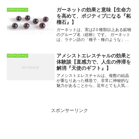
われています。グラウンディング効果が
あり危険や災難から持ち主の身を守ると
ガーネットの効果と意味【生命力
パワーストーン
いわれ、お守りとしても使用...
を高めて、ポジティブになる『柘
榴石』】
ガーネットは、実は2０種類以上ある鉱物
のグループ名（総称）です。 ガーネット
は、ラテン語の「種子・種のような」を
意味する言葉に由来します。その名の通
り生命力・情熱・実りを象徴します。最
も古い宝石のひとつで、魔よけのお守り
アメシストエレスチャルの効果と
パワーストーン
として大切にされてい...
体験談【直感力で、人生の停滞を
解消『天使のギフト』】
アメシストエレスチャルは、複数の結晶
が重なりあった構造で、非常に神秘的な
魅力があることから、近年とても人気の
高い石です。この石の重なりあった構造
を形成するために何億年と時間がかかる
であろうともいわれ、「水晶の最終形
態」ともいわれています。ア...
スポンサーリンク