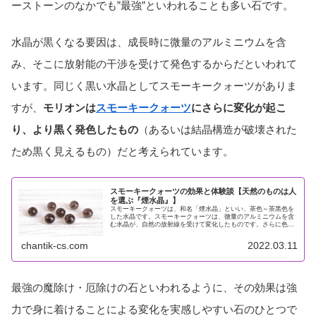
ーストーンのなかでも”最強”といわれることも多い石です。
水晶が黒くなる要因は、成長時に微量のアルミニウムを含
み、そこに放射能の干渉を受けて発色するからだといわれて
います。同じく黒い水晶としてスモーキークォーツがありま
すが、
モリオンは
スモーキークォーツ
にさらに変化が起こ
り、より黒く発色したもの
（あるいは結晶構造が破壊された
ため黒く見えるもの）だと考えられています。
スモーキークォーツの効果と体験談【天然のものは人
を選ぶ『煙水晶』】
スモーキークォーツは、和名「煙水晶」といい、茶色～茶黒色を
した水晶です。スモーキークォーツは、微量のアルミニウムを含
む水晶が、自然の放射線を受けて変化したものです。さらに色が
濃く、黒くなると「モリオン（黒水晶）」になります。そのた
め、モリオ...
chantik-cs.com
2022.03.11
最強の魔除け・厄除けの石といわれるように、その効果は強
力で身に着けることによる変化を実感しやすい石のひとつで