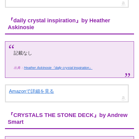
『daily crystal inspiration』by Heather
Askinosie
記載なし
出典：
Heather Askinosie『daily crystal inspiration』
Amazonで詳細を見る
『CRYSTALS THE STONE DECK』by Andrew
Smart