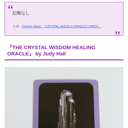
記載なし
出典：
Doreen Virtue
『CRYSTAL ANGELS ORACLE CARDS』
『THE CRYSTAL WISDOM HEALING
ORACLE』 by Judy Hall