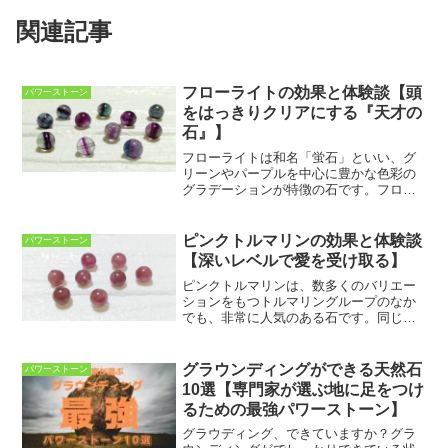
関連記事
フローライトの効果と体験談【頭
パワーストーン
をはっきりクリアにする『天才の
石』】
フローライトは和名「蛍石」といい、グ
リーンやパープルを中心に豊かな色彩の
グラデーションが特徴の石です。フロー
ライトはトルマリンに次いで豊富なカラ
ーバリエーションを持つ天然石です。そ
の色彩は、透明・紫・ピンク・緑・青・
ピンクトルマリンの効果と体験談
パワーストーン
黄色など様々で、中には２...
【深いレベルで愛を受け取る】
ピンクトルマリンは、数多くのバリエー
ションをもつトルマリングループのなか
でも、非常に人気のある石です。同じト
ルマリングループの石のなかでも、特に
鮮やかで、かわいらしい色が特徴です。
（他のトルマリングループの石について
グラウンディングができる天然石
パワーストーン
はコチラ↓）他の石にはな...
10選【専門家が選ぶ地に足をつけ
るための最強パワーストーン】
グラウディング、できていますか？グラ