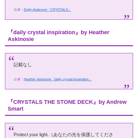
出典：
Emily Anderson『CRYSTALS』
『daily crystal inspiration』by Heather
Askinosie
記載なし
出典：
Heather Askinosie『daily crystal inspiration』
『CRYSTALS THE STONE DECK』by Andrew
Smart
Protect your light.（あなたの光を保護してくださ