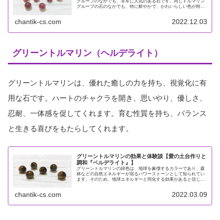
グループのなかでも、非常に人気のある石です。同じトルマリン
グループの石のなかでも、特に鮮やかで、かわいらしい色が特徴
です。（他のトルマリングループの石についてはコチラ↓）他の
石にはな...
chantik-cs.com
2022.12.03
グリーントルマリン（ヘルデライト）
グリーントルマリンは、優れた癒しの力を持ち、視覚化に有
用な石です。ハートのチャクラを開き、思いやり、優しさ、
忍耐、一体感を促してくれます。育む性質を持ち、バランス
と生きる喜びをもたらしてくれます。
グリーントルマリンの効果と体験談【愛の土台作りと
調和『ベルデライト』】
グリーントルマリンの緑色は、地球を象徴するカラーであり、森
林などの自然エネルギーが宿るパワーストーンとして知られてい
ます。そのため、地球エネルギーと同化する効果があると信じら
れてきました。今回は、グリーントルマリンについての効果と意
味、体験...
chantik-cs.com
2022.03.09