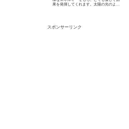
果を発揮してくれます。太陽の光のよう
に、自信の無い人やコンプレックスの強
い人に対して、冷えた心を温めて、自信
を取り戻すために作用してくれます。そ
うして、人生に対する安心...
スポンサーリンク