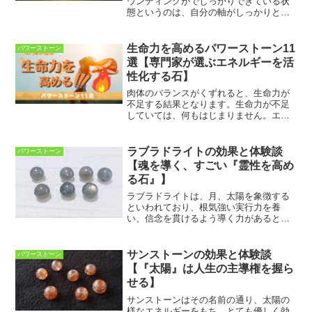
ウンディングがでしっかりできている状
態というのは、自分の軸がしっかりとし
ており、あらゆる場面でぶれないという
状態です。スピリチュアルで「グラウン
ディングが大事ですよ」というのは、ス
生命力を高めるパワーストーン11
パワーストーン
ピリチュアルな情報にアク...
選【専門家が選ぶエネルギーを活
性化する石】
肉体のバランスがくずれると、生命力が
不足する結果となります。生命力が不足
していては、何もはじまりません。エネ
ルギーは枯渇し、生きること自体が重た
くなってきます。逆に、生命力が高まれ
ば、新しいアイデアに困ることもなく、
ラブラドライトの効果と体験談
パワーストーン
人生は輝き出すことでしょ...
【魂を導く、すごい『霊性を高め
る石』】
ラブラドライトは、月、太陽を象徴する
といわれており、根気強い実行力を養
い、信念を貫けるよう導く力があるとさ
れています。特に宇宙の光を閉じ込めた
ようなカラフルな「虹色」の光を持つも
のは「霊性を高める石」として大切にさ
サンストーンの効果と体験談
パワーストーン
れ、霊的な能力を敏感にし、...
【『太陽』は人生の主導権を握ら
せる】
サンストーンはその名前の通り、太陽の
様なエネルギーをもち、とても優しく効