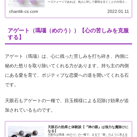
ーズクォーツであれば、他人に対して愛情を注ぐことの大切さに
気づかせてくれるのがクンツァイトです。クンツァイトは広く思
いやりの...
chantik-cs.com
2022.01.11
アゲート（瑪瑙（めのう））【心の苦しみを克服
する】
アゲート（瑪瑙）は、心に残った苦しみを打ち砕き、内側に
秘めた怒りを取り除いてくれる力があります。持ち主の内側
にある愛を育て、ポジティブな恋愛への道を開いてくれる石
です。
天眼石もアゲートの一種で、目玉模様による厄除け効果が追
加されているものです。
天眼石の効果と体験談【『神の眼』は強力な魔除けに
なる】
天眼石は瑪瑙（めのう）の一種で、まるで「眼」のように見える