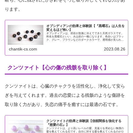
ります。
オブシディアンの効果と体験談【『黒曜石』は人生を
変えるほど怖い】
オブシディアンは、溶岩が急激に冷えてできた天然ガラスです。
和名を黒曜石といい、火山岩の一種になります。色合いはブラッ
ク、グレー、ブラウンなどのダークカラーで、透明感が見られる
ものもあります。オブシディアンの中で最も定番なものは、黒色
の地石に...
chantik-cs.com
2023.08.26
クンツァイト【心の傷の残骸を取り除く】
クンツァイトは、心臓のチャクラを活性化し、浄化して安ら
ぎを与えてくれます。過去の恋愛による残骸のような傷跡を
取り除く力があり、失恋の痛手を癒すには最適の石です。
クンツァイトの効果と体験談【信頼関係を強化する
『慈愛の石』】
クンツァイトは、より高いレベルの愛、見返りを求めない無償の
愛を教えてくれる石です。自分に対する愛を教えてくれるのがロ