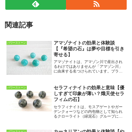
関連記事
アマゾナイトの効果と体験談
パワーストーン
【『希望の石』は夢や目標を引き
寄せる】
アマゾナイトは、アマゾン川で産出され
るわけではありませんが「アマゾン川」
に由来する名つけられています。ブラジ
ルのアマゾン川流域で発見されたという
宝石商の言葉からつけられたといわれて
います。アマゾナイトには大きく分けて
セラフィナイトの効果と意味【優
パワーストーン
２タイプ、グリーンがかっ...
しすぎて印象が薄い？熾天使セラ
フィムの石】
セラフィナイトは、モスアゲートやガー
デンクォーツなどの内包物として知られ
るクローライト（緑泥石）グループに属
するクリノクロアという鉱物から構成さ
れています。不透明な緑色の石に、天使
の羽のようなシルバーの光沢が見られる
カーネリアンの効果と体験談【や
パワーストーン