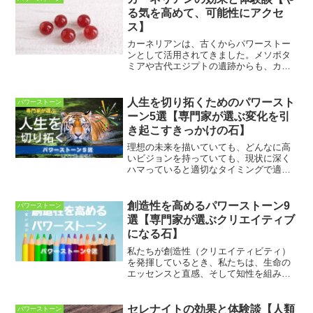
のが特徴です。セラフィナ...
る気を高めて、可能性にアクセ
ス】
カーネリアンは、古くからパワーストー
ンとして活用されてきました。メソポタ
ミアや古代エジプトの遺跡からも、カー
ネリアンを使った装飾品が発見されてい
ます。カーネリアンは、勇気と行動力を
与えて幸運を呼び寄せると信じられてお
人生を切り拓くためのパワースト
パワーストーン
り、ナポレオンがカーネリ...
ーン5選【専門家が選ぶ変化を引
き起こすきっかけの石】
理想の未来を描いていても、どんなに高
いビジョンを持っていても、現状に深く
ハマっていると適切なタイミングで適切
な行動を起こすことができません。夢に
向かって歩き出すためには、まずは現実
の枠組みや今の常識感など、あなたを現
創造性を高めるパワーストーン9
パワーストーン
状に縛り付けるものを打ち...
選【専門家が選ぶクリエイティブ
になる石】
私たちが創造性（クリエイティビティ）
を発揮しているとき、私たちは、生命の
エッセンスと直感、そして知性を組み合
わせて使っています。創造性を使うこと
によって、新しいアイデアが生まれ、生
活にインスピレーションがもたらされる
セレナイトの効果と体験談【人類
パワーストーン