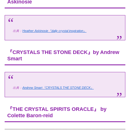
Askinosie
出典：
Heather Askinosie『daily crystal inspiration』
『CRYSTALS THE STONE DECK』by Andrew
Smart
出典：
Andrew Smart『CRYSTALS THE STONE DECK』
『THE CRYSTAL SPIRITS ORACLE』 by
Colette Baron-reid