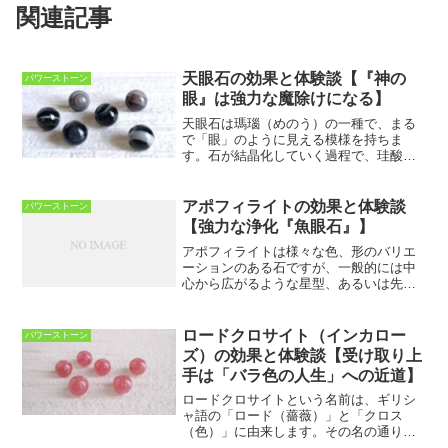
関連記事
天眼石の効果と体験談【『神の
パワーストーン
眼』は強力な魔除けになる】
天眼石は瑪瑙（めのう）の一種で、まる
で「眼」のように見える模様を持ちま
す。石が結晶化していく過程で、珪酸を
含む水溶液が周期的に沈殿し、そのたび
ごとに取り込む不純物の量等に違いがあ
るため、層状に結晶すると考えられてい
アポフィライトの効果と体験談
パワーストーン
ます。それを丸みを帯びた形...
【強力な浄化『魚眼石』】
アポフィライトは様々な色、形のバリエ
ーションのある石ですが、一般的には中
心から広がるような星型、あるいは先の
尖った植物の葉のように広がった形のも
のが多く、乳白色または青～緑色がかっ
ています。硬度が低く、割れやすいため
ロードクロサイト（インカロー
パワーストーン
ジュエリー加工されること...
ズ）の効果と体験談【受け取り上
手は「バラ色の人生」への近道】
ロードクロサイトという名前は、ギリシ
ャ語の「ロード（薔薇）」と「クロス
（色）」に由来します。その名の通り、
この石は薔薇のように様々な表情と美し