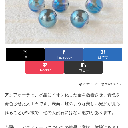
X
Facebook
はてブ
Pocket
コピー
2022.01.20
2022.03.15
アクアオーラは、水晶にイオン化した金を蒸着させ、青色を
発色させた人工石です。表面に虹のような美しい光沢が見ら
れることが特徴で、他の天然石にはない魅力があります。
今回は、アクアオーラについての効果と意味、体験談をまと