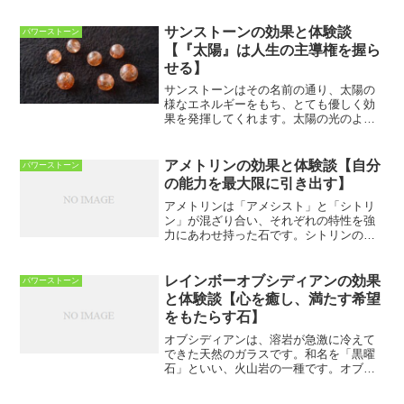
さを持ち、愛と希望に満ちた「薔薇色の
人生」を象徴しています。日本では、イ
サンストーンの効果と体験談
パワーストーン
ンカローズという通称のほう...
【『太陽』は人生の主導権を握ら
せる】
サンストーンはその名前の通り、太陽の
様なエネルギーをもち、とても優しく効
果を発揮してくれます。太陽の光のよう
に、自信の無い人やコンプレックスの強
い人に対して、冷えた心を温めて、自信
を取り戻すために作用してくれます。そ
アメトリンの効果と体験談【自分
パワーストーン
うして、人生に対する安心...
の能力を最大限に引き出す】
アメトリンは「アメシスト」と「シトリ
ン」が混ざり合い、それぞれの特性を強
力にあわせ持った石です。シトリンの黄
色とアメシストの紫色が、境目もなく混
ざり合っている様子は、自然の神秘を思
わずにはいられません。アメトリンは、
レインボーオブシディアンの効果
パワーストーン
その速効性と実効性の高さ...
と体験談【心を癒し、満たす希望
をもたらす石】
オブシディアンは、溶岩が急激に冷えて
できた天然のガラスです。和名を「黒曜
石」といい、火山岩の一種です。オブシ
ディアンの色合いはブラック、グレー、
ブラウンなどのダークカラーで、ものに