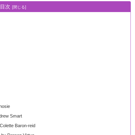
目次
nosie
rew Smart
ette Baron-reid