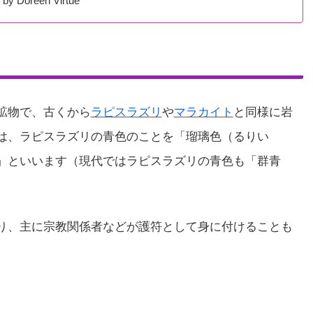
 Doreen Virtue
鉱物で、古くから
ラピスラズリ
や
マラカイト
と同様に岩
は、ラピスラズリの青色のことを「瑠璃色（るりい
」といいます（現代ではラピスラズリの青色も「群青
り、主に宗教関係者などが護符として身に付けることも