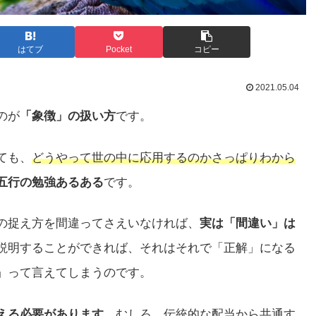
はてブ
Pocket
コピー
2021.05.04
のが
「象徴」の扱い方
です。
ても、
どうやって世の中に応用するのかさっぱりわから
五行の勉強あるある
です。
の捉え方を間違ってさえいなければ、
実は「間違い」は
説明することができれば、それはそれで「正解」になる
」って言えてしまうのです。
える必要があります
。むしろ、伝統的な配当から共通す