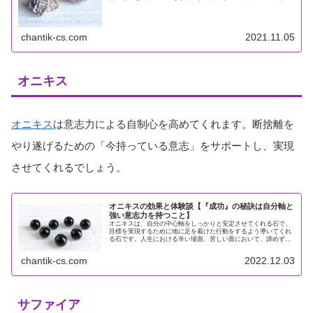
ち主を傷つける存在に敏感な石で、持ち主に対して悪意を持って
いる人物、...
chantik-cs.com
2021.11.05
オニキス
オニキス
は意志力による自制心を高めてくれます。断捨離を
やり遂げるための「今持っている意志」をサポートし、実現
させてくれるでしょう。
オニキスの効果と体験談【『成功』の秘訣は自分軸と
強い意志力を持つこと】
オニキスは、自分の中心軸をしっかりと安定させてくれる石で、
目標を実現するために地に足を着けた行動をするよう導いてくれ
る石です。人生における辛い場面、苦しい面において、諦めずに
前進するための忍耐力や意志力を向上させ、やり遂げる力を与え
てくれま...
chantik-cs.com
2022.12.03
サファイア