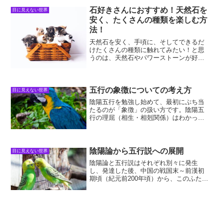
見えないですが確かにそこに存在し、私
たちの役に立っているものです。一方
石好きさんにおすすめ！天然石を
目に見えない世界
で、私たちにとってネガティ...
安く、たくさんの種類を楽しむ方
法！
天然石を安く、手頃に、そしてできるだ
けたくさんの種類に触れてみたい！と思
うのは、天然石やパワーストーンが好き
な人にとっては当たり前の願望です。天
然石はともすれば宝石のように高価で、
商売のためならともかく、一般の方には
なかなか手が出せない高級...
五行の象徴についての考え方
目に見えない世界
陰陽五行を勉強し始めて、最初にぶち当
たるのが「象徴」の扱い方です。陰陽五
行の理屈（相生・相剋関係）はわかって
も、どうやって世の中に応用するのかさ
っぱりわからない。それで面白くなくな
ってしまう、陰陽五行の勉強あるあるで
す。陰陽五行は象徴を扱う...
陰陽論から五行説への展開
目に見えない世界
陰陽論と五行説はそれぞれ別々に発生
し、発達した後、中国の戦国末～前漢初
期頃（紀元前200年頃）から、このふたつ
は結合して「陰陽五行」として統一し、
発展してきました。五行説とは、「木
（もく）」「火（か）」「土（ど）」
「金（ごん）」「水（すい）...