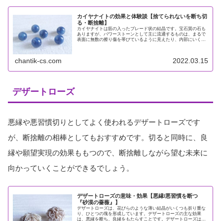
カイヤナイトの効果と体験談【捨てられないを断ち切
る・断捨離】
カイヤナイトは筋の入ったブレード状の結晶です。宝石質の石も
ありますが、パワーストーンとして主に流通するものは、まるで
表面に無数の擦り傷を帯びているように見えたり、内部にいくつ
ものクラック（ひび割れ）が見える石が多くみられます。カイヤ
ナイトは...
chantik-cs.com
2022.03.15
デザートローズ
悪縁や悪習慣切りとしてよく使われるデザートローズです
が、断捨離の相棒としてもおすすめです。切ると同時に、良
縁や願望実現の効果ももつので、断捨離しながら望む未来に
向かっていくことができるでしょう。
デザートローズの意味・効果【悪縁/悪習慣を断つ
『砂漠の薔薇』】
デザートローズは、花びらのような薄い結晶がいくつも折り重な
り、ひとつの塊を形成しています。デザートローズの主な効果
は、悪縁を断ち、良縁をもたらすことです。デザートローズは持