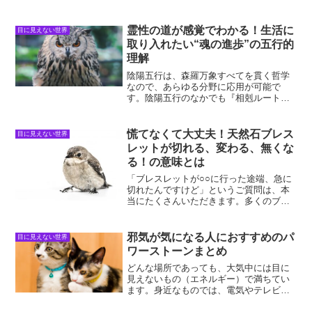
霊性の道が感覚でわかる！生活に
目に見えない世界
取り入れたい“魂の進歩”の五行的
理解
陰陽五行は、森羅万象すべてを貫く哲学
なので、あらゆる分野に応用が可能で
す。陰陽五行のなかでも『相剋ルート』
は、特に重要な概念であり、自分の人生
や生き方を考えるうえで、ぜひ理解して
おきたい考え方です。（個人的には、こ
慌てなくて大丈夫！天然石ブレス
目に見えない世界
の『相剋ルート』で説明され...
レットが切れる、変わる、無くな
る！の意味とは
「ブレスレットが○○に行った途端、急に
切れたんですけど」というご質問は、本
当にたくさんいただきます。多くのブレ
スレットに使用されている「オペロンゴ
ム」は紐が繊維質で、切れにくく、切れ
ても繊維が部分的に切れることが多いの
邪気が気になる人におすすめのパ
目に見えない世界
が特徴です。しかし、そ...
ワーストーンまとめ
どんな場所であっても、大気中には目に
見えないもの（エネルギー）で満ちてい
ます。身近なものでは、電気やテレビ、
ラジオの電波、マイクロ波などは、目に