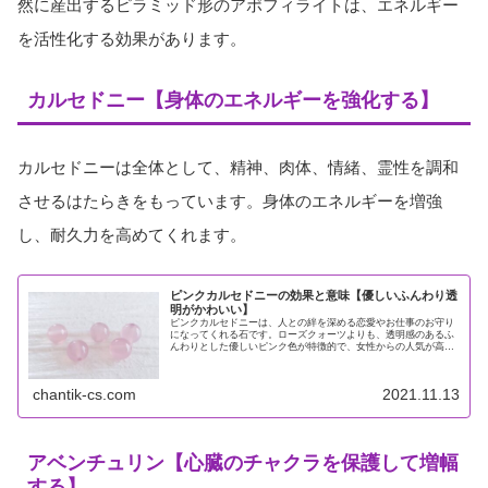
然に産出するピラミッド形のアポフィライトは、エネルギー
を活性化する効果があります。
カルセドニー【身体のエネルギーを強化する】
カルセドニーは全体として、精神、肉体、情緒、霊性を調和
させるはたらきをもっています。身体のエネルギーを増強
し、耐久力を高めてくれます。
ピンクカルセドニーの効果と意味【優しいふんわり透
明がかわいい】
ピンクカルセドニーは、人との絆を深める恋愛やお仕事のお守り
になってくれる石です。ローズクォーツよりも、透明感のあるふ
んわりとした優しいピンク色が特徴的で、女性からの人気が高い
石です。人と人を共感や愛情によって、繋げるエネルギーが強い
といわれ...
chantik-cs.com
2021.11.13
アベンチュリン【心臓のチャクラを保護して増幅
する】