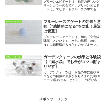
グリーンエピドートは、独特の優しいグ
リーンカラーの石です。グリーンエピド
ートは、エピドートグループの中でも鉄
を10％以上含有したものを指し、柱状の
結晶が密集して構成されています。エピ
ドートが水晶の内部に内包されたものは
ブルーレースアゲートの効果と意
パワーストーン
「草入り水晶」とも呼ば...
味【”感情的になる”を防止！最近
は貴重】
ブルーレースアゲートは、和名「空色縞
瑪瑙」といいます。水色の瑪瑙（めの
う）に縞模様が入ったものをブルーレー
スアゲートといいます。淡い水色や白色
が層状に重なることで、あたかもレース
のように見えることからこの名がつけら
ガーデンクォーツの効果と体験談
パワーストーン
れました。ブルーレースアゲ...
【『庭水晶』でお金がコツコ貯ま
りだす】
ガーデンクォーツは、水晶の中に山や草
原などの自然の風景が取り込まれた庭(ガ
ーデン)思わせることから、この呼び名が
つけられました。一般的に天然石は、イ
ンクルージョンと呼ばれる内包物がある
と石の価値が下がるといわれています
が、ガーデンクォーツの...
スポンサーリンク