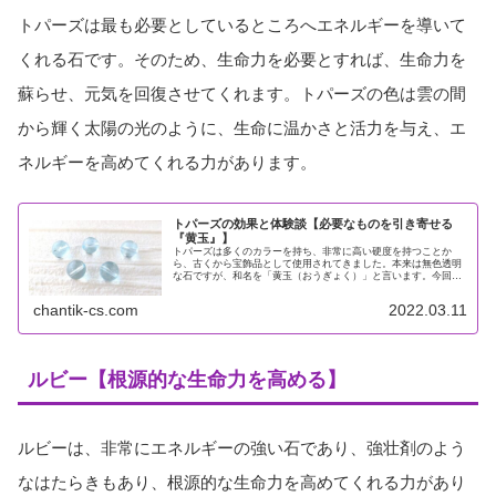
トパーズは最も必要としているところへエネルギーを導いて
くれる石です。そのため、生命力を必要とすれば、生命力を
蘇らせ、元気を回復させてくれます。トパーズの色は雲の間
から輝く太陽の光のように、生命に温かさと活力を与え、エ
ネルギーを高めてくれる力があります。
トパーズの効果と体験談【必要なものを引き寄せる
『黄玉』】
トパーズは多くのカラーを持ち、非常に高い硬度を持つことか
ら、古くから宝飾品として使用されてきました。本来は無色透明
な石ですが、和名を「黄玉（おうぎょく）」と言います。今回
は、トパーズについての効果と意味、体験談をまとめていきま
す。トパーズの...
chantik-cs.com
2022.03.11
ルビー【根源的な生命力を高める】
ルビーは、非常にエネルギーの強い石であり、強壮剤のよう
なはたらきもあり、根源的な生命力を高めてくれる力があり