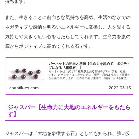
持ちます。
また、生きることに前向きな気持ちを高め、生活のなかでの
ネガティブな感情を明るいエネルギーに変換し、人を愛する
気持ちや大きく広い心をもたらしてくれます。生命力を腹の
底からポジティブに高めてくれる石です。
ガーネットの効果と意味【生命力を高めて、ポジティ
ブになる『柘榴石』】
ガーネットは、実は2０種類以上ある鉱物のグループ名（総称）
です。 ガーネットは、ラテン語の「種子・種のような」を意味す
る言葉に由来します。その名の通り生命力・情熱・実りを象徴し
ます。最も古い宝石のひとつで、魔よけのお守りとして大切にさ
れてい...
chantik-cs.com
2022.03.15
ジャスパー【生命力に大地のエネルギーをもたら
す】
ジャスパーは「大地を象徴する石」としても知られ、強い安