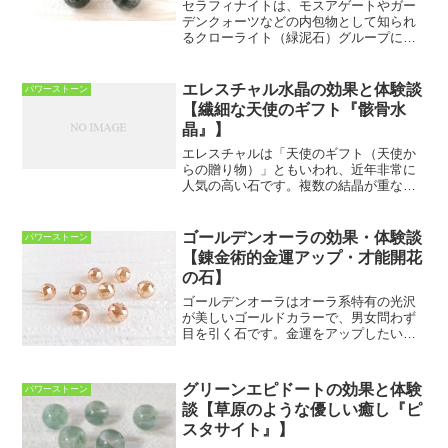
セラフィナイトは、モスアゲートやガー
デンクォーツなどの内包物として知られ
るクローライト（緑泥石）グループに属
するクリノクロアという鉱物から構成さ
れています。不透明な緑色の石に、天使
の羽のようなシルバーの光沢が見られる
エレスチャル水晶の効果と体験談
パワーストーン
のが特徴です。セラフィナ...
【繊細な天使のギフト『骸骨水
晶』】
エレスチャルは「天使のギフト（天使か
らの贈り物）」ともいわれ、近年非常に
人気の高い石です。複数の結晶が重なり
あったような構造になっていることが特
徴であり、この特徴を形成するために何
億年と時間がかかるであろうともいわ
ゴールデンオーラの効果・体験談
パワーストーン
れ、「水晶の最終形態」とも...
【錬金術的金運アップ・才能開花
の石】
ゴールデンオーラはオーラ系特有の光沢
が美しいゴールドカラーで、男女問わず
目を引く石です。金運をアップしたい方
はもちろん、才能を発揮したい、もっと
輝きたいという方に非常に高い人気があ
ります。今回は、ゴールデンオーラにつ
グリーンエピドートの効果と体験
パワーストーン
いての効果と意味、体験談...
談【草原のような優しい癒し『ピ
スタサイト』】