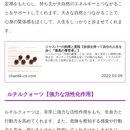
定感をもたらし、持ち主が大自然のエネルギーとつながるこ
とをサポートしてくれます。大きな自然とつながることで、
心身の緊張感をほぐして、人生をしっかりと歩ませてくれま
す。
ジャスパーの効果と意味【自信を持って自分の人生を
歩く『最高の養育者』】
ジャスパーは「大地の象徴」ともいわれ、強く安定した精神を維
持させ、ポジティブな感情を促して行動力を高め、トラブルや不
安を取り払う効果があるといわれています。グラウンディング効
果があり危険や災難から持ち主の身を守るといわれ、お守りとし
ても使用...
chantik-cs.com
2022.03.09
ルチルクォーツ【強力な活性化作用】
ルチルクォーツは、非常に強力な活性作用をもち、生命力と
行動力を高めてくれます。また、危険を察知する感覚や行動
力を高め、邪なるものから防御してくれるはたらきがあり、