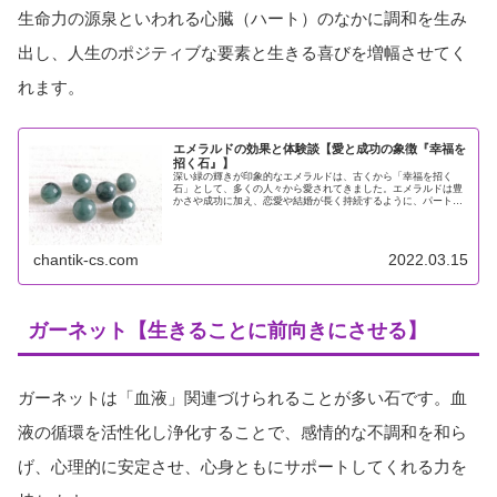
生命力の源泉といわれる心臓（ハート）のなかに調和を生み
出し、人生のポジティブな要素と生きる喜びを増幅させてく
れます。
エメラルドの効果と体験談【愛と成功の象徴『幸福を
招く石』】
深い緑の輝きが印象的なエメラルドは、古くから「幸福を招く
石」として、多くの人々から愛されてきました。エメラルドは豊
かさや成功に加え、恋愛や結婚が長く持続するように、パートナ
ーへの配慮や献身さを思い出させてくれます。また、持ち主に対
して非常に...
chantik-cs.com
2022.03.15
ガーネット【生きることに前向きにさせる】
ガーネットは「血液」関連づけられることが多い石です。血
液の循環を活性化し浄化することで、感情的な不調和を和ら
げ、心理的に安定させ、心身ともにサポートしてくれる力を